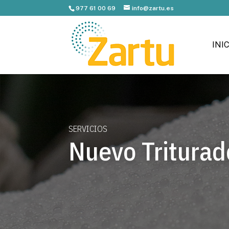
977 61 00 69
info@zartu.es
INIC
SERVICIOS
Nuevo Triturad