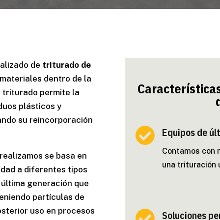
ializado de
triturado de
 materiales dentro de la
Característica
triturado permite la
duos plásticos y
tando su reincorporación

Equipos de úl
Contamos con m
realizamos se basa en
una trituración 
lidad a diferentes tipos
 última generación que
eniendo partículas de
sterior uso en procesos

Soluciones pe