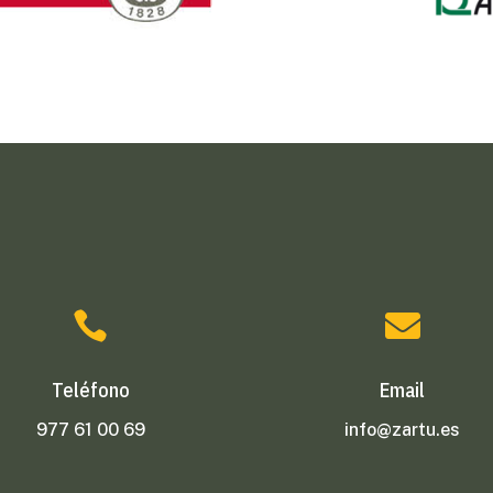


Teléfono
Email
977 61 00 69
info@zartu.es